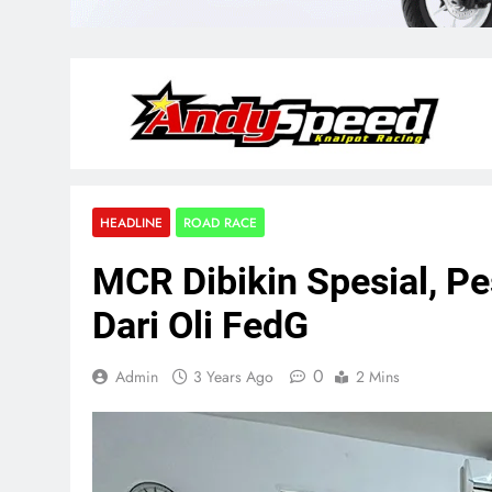
HEADLINE
ROAD RACE
MCR Dibikin Spesial, P
Dari Oli FedG
0
Admin
3 Years Ago
2 Mins