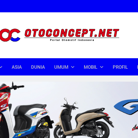
oncept
donesia
ASIA
DUNIA
UMUM
MOBIL
PROFIL