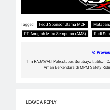
Tagged:
FedG Sponsor Utama MCR
Matapana
PT. Anugrah Mitra Sempurna (AMS)
Rudi Su
Previou
Post
navigation
Tim RAJAWALI Polrestabes Surabaya Latihan Ca
Aman Berkendara di MPM Safety Ridi
LEAVE A REPLY