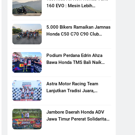
160 EVO : Mesin Lebih
Bertenaga Dan Responsif
5.000 Bikers Ramaikan Jamnas
Honda C50 C70 C90 Club
Indonesia XXIII Di Mojokerto,
Perkuat Persaudaraan Pecinta
Motor Klasik Honda
Podium Perdana Edrin Ahza
Bawa Honda TMS Bali Naik
Level
Astra Motor Racing Team
Lanjutkan Tradisi Juara,
Kumpulkan 7 Podium Di
Mandalika Racing Series
Putaran Ke 3
Jambore Daerah Honda ADV
Jawa Timur Pererat Solidaritas
Komunitas Lewat Riding,
Edukasi, Dan Aksi Sosial Di