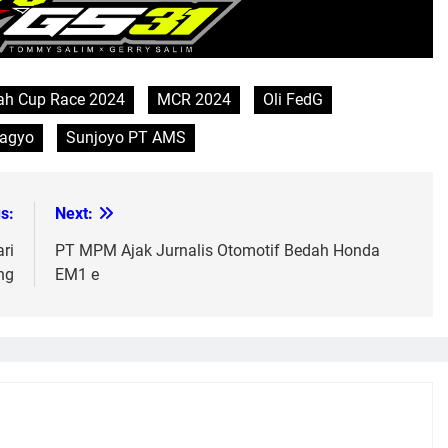
h Cup Race 2024
MCR 2024
Oli FedG
bagyo
Sunjoyo PT AMS
s:
Next:
ri
PT MPM Ajak Jurnalis Otomotif Bedah Honda
ng
EM1 e