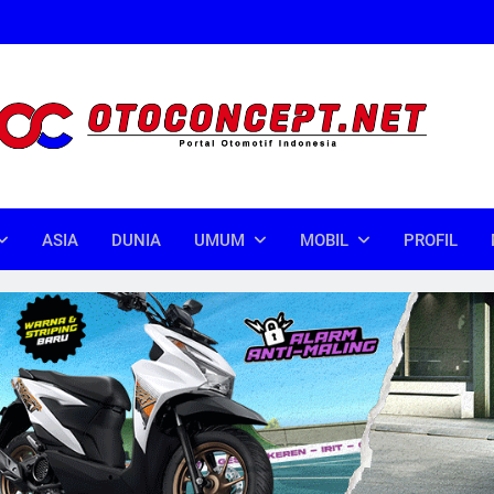
oncept
donesia
ASIA
DUNIA
UMUM
MOBIL
PROFIL