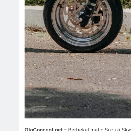
OtoConcept.net
– Berbekal matic Suzuki Sky