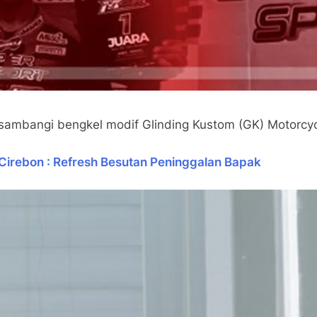
lu sambangi bengkel modif Glinding Kustom (GK) Motor
Cirebon : Refresh Besutan Peninggalan Bapak