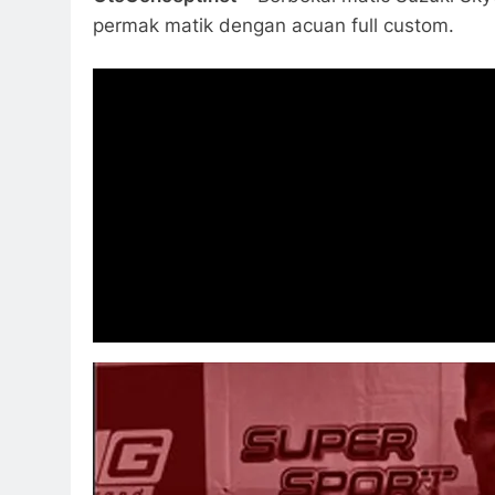
permak matik dengan acuan full custom.