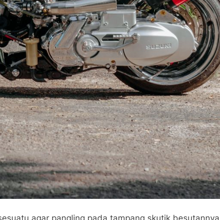
suatu agar pangling pada tampang skutik besutannya ya