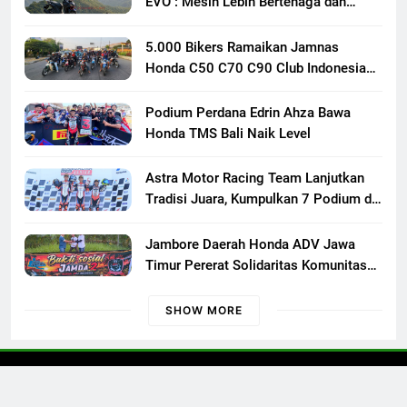
EVO : Mesin Lebih Bertenaga dan
Responsif
5.000 Bikers Ramaikan Jamnas
Honda C50 C70 C90 Club Indonesia
XXIII di Mojokerto, Perkuat
Persaudaraan Pecinta Motor Klasik
Podium Perdana Edrin Ahza Bawa
Honda
Honda TMS Bali Naik Level
Astra Motor Racing Team Lanjutkan
Tradisi Juara, Kumpulkan 7 Podium di
Mandalika Racing Series Putaran ke 3
Jambore Daerah Honda ADV Jawa
Timur Pererat Solidaritas Komunitas
Lewat Riding, Edukasi, dan Aksi Sosial
di Banyuwangi
SHOW MORE
Otoconcept © 2023 All Rights Reserved.