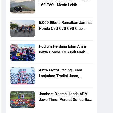
160 EVO : Mesin Lebih
Bertenaga Dan Responsif
5.000 Bikers Ramaikan Jamnas
Honda C50 C70 C90 Club
Indonesia XXIII Di Mojokerto,
Perkuat Persaudaraan Pecinta
Motor Klasik Honda
Podium Perdana Edrin Ahza
Bawa Honda TMS Bali Naik
Level
Astra Motor Racing Team
Lanjutkan Tradisi Juara,
Kumpulkan 7 Podium Di
Mandalika Racing Series
Putaran Ke 3
Jambore Daerah Honda ADV
Jawa Timur Pererat Solidaritas
Komunitas Lewat Riding,
Edukasi, Dan Aksi Sosial Di