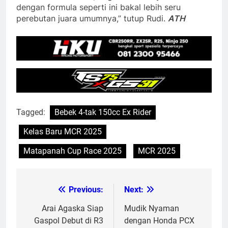
dengan formula seperti ini bakal lebih seru
perebutan juara umumnya,” tutup Rudi.
ATH
Tagged:
Bebek 4-tak 150cc Ex Rider
Kelas Baru MCR 2025
Matapanah Cup Race 2025
MCR 2025
Previous:
Next:
Post
navigation
Arai Agaska Siap
Mudik Nyaman
Gaspol Debut di R3
dengan Honda PCX