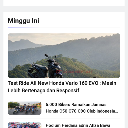
Minggu Ini
Test Ride All New Honda Vario 160 EVO : Mesin
Lebih Bertenaga dan Responsif
5.000 Bikers Ramaikan Jamnas
Honda C50 C70 C90 Club Indonesia
XXIII di Mojokerto, Perkuat
Persaudaraan Pecinta Motor Klasik
Podium Perdana Edrin Ahza Bawa