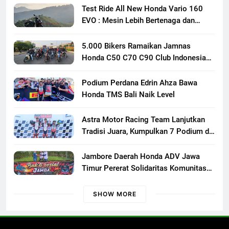
Test Ride All New Honda Vario 160
EVO : Mesin Lebih Bertenaga dan
Responsif
5.000 Bikers Ramaikan Jamnas
Honda C50 C70 C90 Club Indonesia
XXIII di Mojokerto, Perkuat
Persaudaraan Pecinta Motor Klasik
Podium Perdana Edrin Ahza Bawa
Honda
Honda TMS Bali Naik Level
Astra Motor Racing Team Lanjutkan
Tradisi Juara, Kumpulkan 7 Podium di
Mandalika Racing Series Putaran ke 3
Jambore Daerah Honda ADV Jawa
Timur Pererat Solidaritas Komunitas
Lewat Riding, Edukasi, dan Aksi Sosial
di Banyuwangi
SHOW MORE