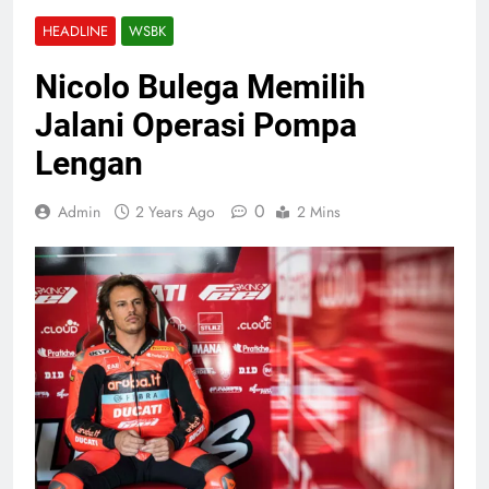
HEADLINE
WSBK
Nicolo Bulega Memilih
Jalani Operasi Pompa
Lengan
0
Admin
2 Years Ago
2 Mins