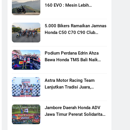
160 EVO : Mesin Lebih
Bertenaga Dan Responsif
5.000 Bikers Ramaikan Jamnas
Honda C50 C70 C90 Club
Indonesia XXIII Di Mojokerto,
Perkuat Persaudaraan Pecinta
Motor Klasik Honda
Podium Perdana Edrin Ahza
Bawa Honda TMS Bali Naik
Level
Astra Motor Racing Team
Lanjutkan Tradisi Juara,
Kumpulkan 7 Podium Di
Mandalika Racing Series
Putaran Ke 3
Jambore Daerah Honda ADV
Jawa Timur Pererat Solidaritas
Komunitas Lewat Riding,
Edukasi, Dan Aksi Sosial Di