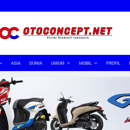
oncept
donesia
ASIA
DUNIA
UMUM
MOBIL
PROFIL