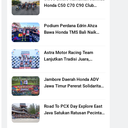
Honda C50 C70 C90 Club
Indonesia XXIII Di Mojokerto,
Perkuat Persaudaraan Pecinta
Motor Klasik Honda
Podium Perdana Edrin Ahza
Bawa Honda TMS Bali Naik
Level
Astra Motor Racing Team
Lanjutkan Tradisi Juara,
Kumpulkan 7 Podium Di
Mandalika Racing Series
Putaran Ke 3
Jambore Daerah Honda ADV
Jawa Timur Pererat Solidaritas
Komunitas Lewat Riding,
Edukasi, Dan Aksi Sosial Di
Banyuwangi
Road To PCX Day Explore East
Java Satukan Ratusan Pecinta
Honda PCX Menuju Bromo