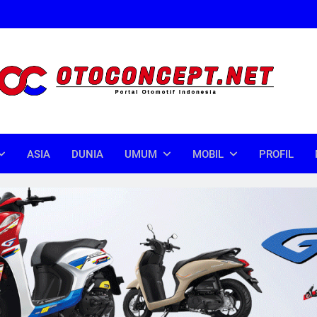
oncept
donesia
ASIA
DUNIA
UMUM
MOBIL
PROFIL