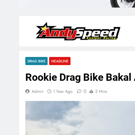
DRAG BIKE
HEADLINE
Rookie Drag Bike Bakal
0
Admin
1 Year Ago
2 Mins