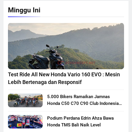
Minggu Ini
Test Ride All New Honda Vario 160 EVO : Mesin
Lebih Bertenaga dan Responsif
5.000 Bikers Ramaikan Jamnas
Honda C50 C70 C90 Club Indonesia
XXIII di Mojokerto, Perkuat
Persaudaraan Pecinta Motor Klasik
Podium Perdana Edrin Ahza Bawa
Honda
Honda TMS Bali Naik Level