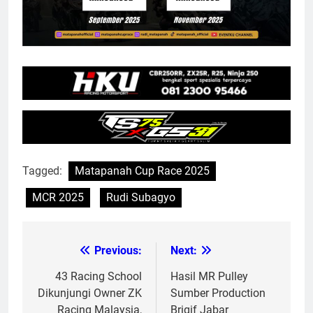
Tagged:
Matapanah Cup Race 2025
MCR 2025
Rudi Subagyo
Previous:
Next:
Post
navigation
43 Racing School
Hasil MR Pulley
Dikunjungi Owner ZK
Sumber Production
Racing Malaysia,
Brigif Jabar