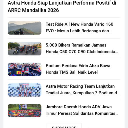
Astra Honda Siap Lanjutkan Performa Positif di
ARRC Mandalika 2026
Test Ride All New Honda Vario 160
EVO : Mesin Lebih Bertenaga dan
Responsif
5.000 Bikers Ramaikan Jamnas
Honda C50 C70 C90 Club Indonesia
XXIII di Mojokerto, Perkuat
Persaudaraan Pecinta Motor Klasik
Podium Perdana Edrin Ahza Bawa
Honda
Honda TMS Bali Naik Level
Astra Motor Racing Team Lanjutkan
Tradisi Juara, Kumpulkan 7 Podium di
Mandalika Racing Series Putaran ke 3
Jambore Daerah Honda ADV Jawa
Timur Pererat Solidaritas Komunitas
Lewat Riding, Edukasi, dan Aksi Sosial
di Banyuwangi
SHOW MORE