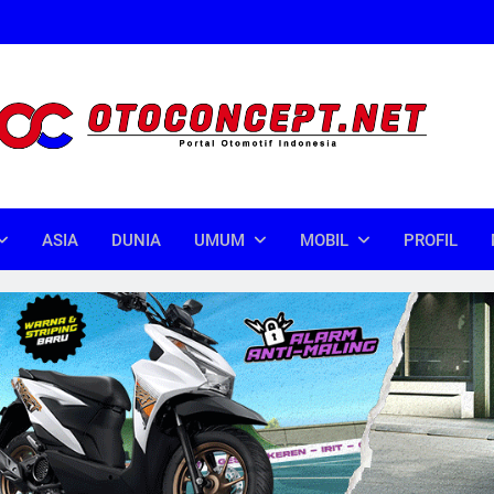
oncept
donesia
ASIA
DUNIA
UMUM
MOBIL
PROFIL