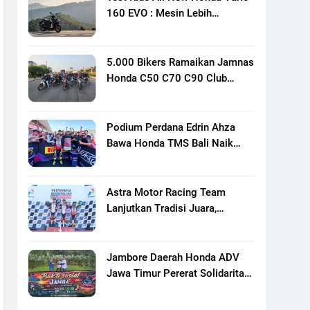
160 EVO : Mesin Lebih
Bertenaga Dan Responsif
5.000 Bikers Ramaikan Jamnas
Honda C50 C70 C90 Club
Indonesia XXIII Di Mojokerto,
Perkuat Persaudaraan Pecinta
Motor Klasik Honda
Podium Perdana Edrin Ahza
Bawa Honda TMS Bali Naik
Level
Astra Motor Racing Team
Lanjutkan Tradisi Juara,
Kumpulkan 7 Podium Di
Mandalika Racing Series
Putaran Ke 3
Jambore Daerah Honda ADV
Jawa Timur Pererat Solidaritas
Komunitas Lewat Riding,
Edukasi, Dan Aksi Sosial Di