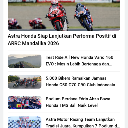
Astra Honda Siap Lanjutkan Performa Positif di
ARRC Mandalika 2026
Test Ride All New Honda Vario 160
EVO : Mesin Lebih Bertenaga dan
Responsif
5.000 Bikers Ramaikan Jamnas
Honda C50 C70 C90 Club Indonesia
XXIII di Mojokerto, Perkuat
Persaudaraan Pecinta Motor Klasik
Podium Perdana Edrin Ahza Bawa
Honda
Honda TMS Bali Naik Level
Astra Motor Racing Team Lanjutkan
Tradisi Juara, Kumpulkan 7 Podium di