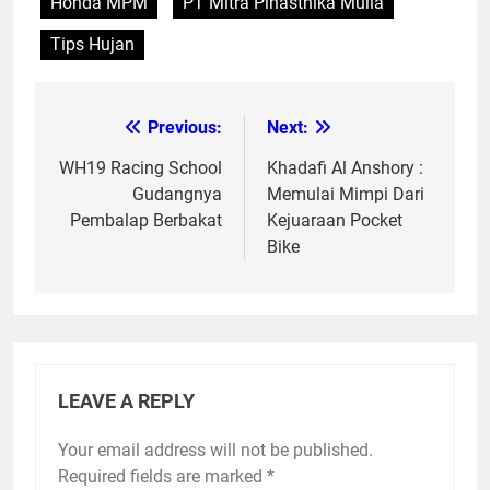
Honda MPM
PT Mitra Pinasthika Mulia
Tips Hujan
Previous:
Next:
Post
navigation
WH19 Racing School
Khadafi Al Anshory :
Gudangnya
Memulai Mimpi Dari
Pembalap Berbakat
Kejuaraan Pocket
Bike
LEAVE A REPLY
Your email address will not be published.
Required fields are marked
*