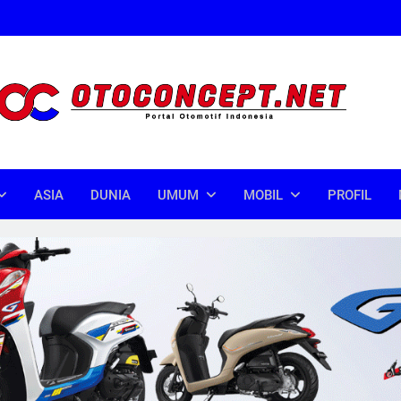
oncept
donesia
ASIA
DUNIA
UMUM
MOBIL
PROFIL