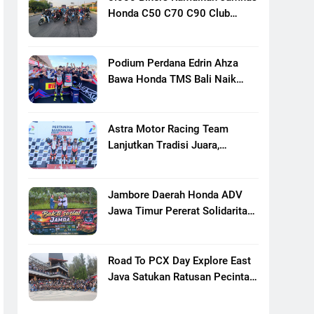
Honda C50 C70 C90 Club
Indonesia XXIII Di Mojokerto,
Perkuat Persaudaraan Pecinta
Motor Klasik Honda
Podium Perdana Edrin Ahza
Bawa Honda TMS Bali Naik
Level
Astra Motor Racing Team
Lanjutkan Tradisi Juara,
Kumpulkan 7 Podium Di
Mandalika Racing Series
Putaran Ke 3
Jambore Daerah Honda ADV
Jawa Timur Pererat Solidaritas
Komunitas Lewat Riding,
Edukasi, Dan Aksi Sosial Di
Banyuwangi
Road To PCX Day Explore East
Java Satukan Ratusan Pecinta
Honda PCX Menuju Bromo