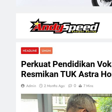
HEADLINE
UMUM
Perkuat Pendidikan Vo
Resmikan TUK Astra Hon
0
Admin
2 Months Ago
7 Mins