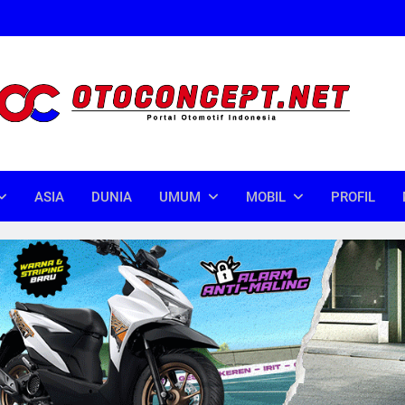
oncept
donesia
ASIA
DUNIA
UMUM
MOBIL
PROFIL