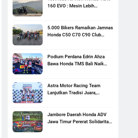
160 EVO : Mesin Lebih
Bertenaga Dan Responsif
5.000 Bikers Ramaikan Jamnas
Honda C50 C70 C90 Club
Indonesia XXIII Di Mojokerto,
Perkuat Persaudaraan Pecinta
Motor Klasik Honda
Podium Perdana Edrin Ahza
Bawa Honda TMS Bali Naik
Level
Astra Motor Racing Team
Lanjutkan Tradisi Juara,
Kumpulkan 7 Podium Di
Mandalika Racing Series
Putaran Ke 3
Jambore Daerah Honda ADV
Jawa Timur Pererat Solidaritas
Komunitas Lewat Riding,
Edukasi, Dan Aksi Sosial Di