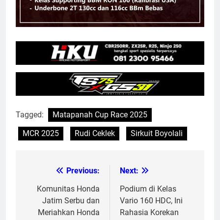
Tagged:
Matapanah Cup Race 2025
MCR 2025
Rudi Ceklek
Sirkuit Boyolali
Previous:
Next:
Post
navigation
Komunitas Honda
Podium di Kelas
Jatim Serbu dan
Vario 160 HDC, Ini
Meriahkan Honda
Rahasia Korekan