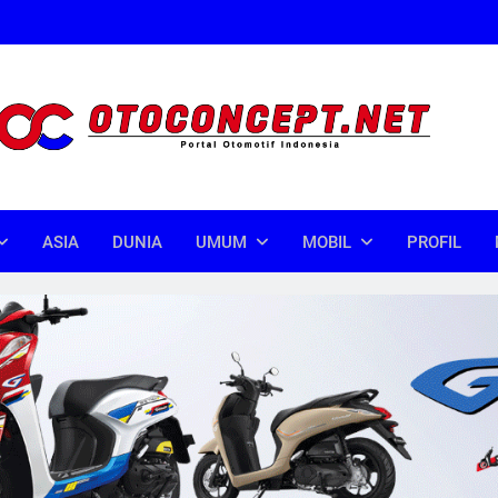
oncept
donesia
ASIA
DUNIA
UMUM
MOBIL
PROFIL