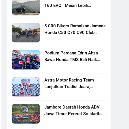
160 EVO : Mesin Lebih
Bertenaga Dan Responsif
5.000 Bikers Ramaikan Jamnas
Honda C50 C70 C90 Club
Indonesia XXIII Di Mojokerto,
Perkuat Persaudaraan Pecinta
Motor Klasik Honda
Podium Perdana Edrin Ahza
Bawa Honda TMS Bali Naik
Level
Astra Motor Racing Team
Lanjutkan Tradisi Juara,
Kumpulkan 7 Podium Di
Mandalika Racing Series
Putaran Ke 3
Jambore Daerah Honda ADV
Jawa Timur Pererat Solidaritas
Komunitas Lewat Riding,
Edukasi, Dan Aksi Sosial Di