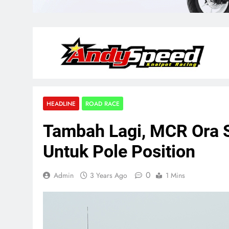
HEADLINE
ROAD RACE
Tambah Lagi, MCR Ora 
Untuk Pole Position
0
Admin
3 Years Ago
1 Mins