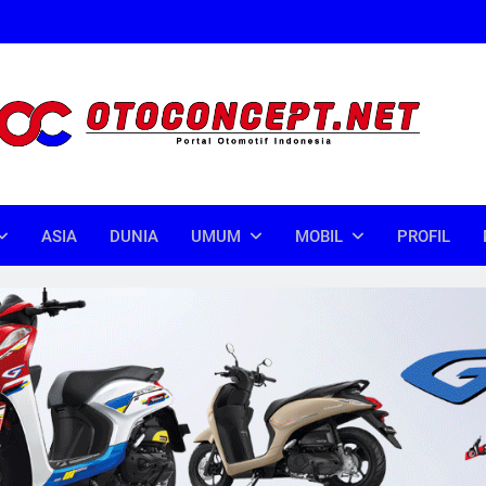
oncept
donesia
ASIA
DUNIA
UMUM
MOBIL
PROFIL