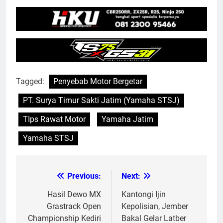
Tagged:
Penyebab Motor Bergetar
PT. Surya Timur Sakti Jatim (Yamaha STSJ)
TIps Rawat Motor
Yamaha Jatim
Yamaha STSJ
Previous:
Next:
Post
navigation
Hasil Dewo MX
Kantongi Ijin
Grastrack Open
Kepolisian, Jember
Championship Kediri
Bakal Gelar Latber