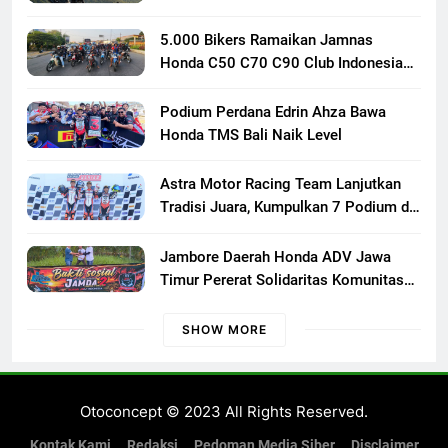
Responsif
5.000 Bikers Ramaikan Jamnas
Honda C50 C70 C90 Club Indonesia
XXIII di Mojokerto, Perkuat
Persaudaraan Pecinta Motor Klasik
Podium Perdana Edrin Ahza Bawa
Honda
Honda TMS Bali Naik Level
Astra Motor Racing Team Lanjutkan
Tradisi Juara, Kumpulkan 7 Podium di
Mandalika Racing Series Putaran ke 3
Jambore Daerah Honda ADV Jawa
Timur Pererat Solidaritas Komunitas
Lewat Riding, Edukasi, dan Aksi Sosial
di Banyuwangi
SHOW MORE
Otoconcept © 2023 All Rights Reserved.
Kontak Kami
Redaksi
Pedoman Media Siber
Disclaimer