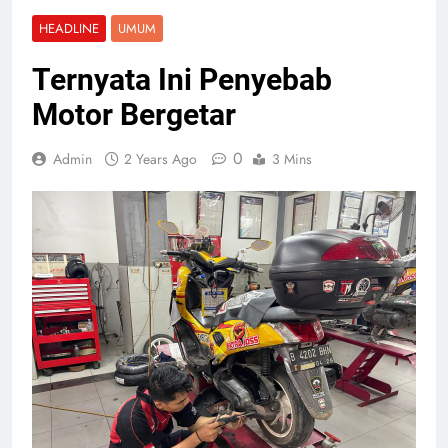
HEADLINE
UMUM
Ternyata Ini Penyebab
Motor Bergetar
0
Admin
2 Years Ago
3 Mins