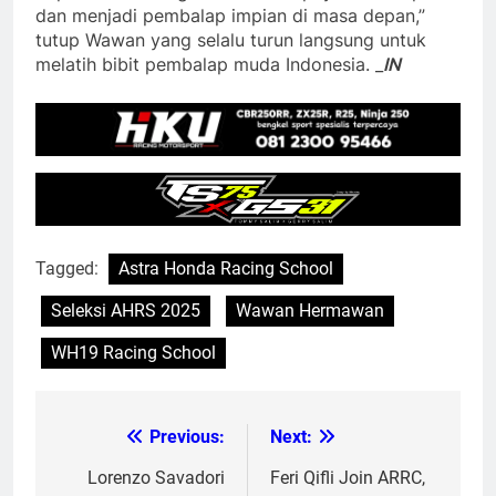
dan menjadi pembalap impian di masa depan,”
tutup Wawan yang selalu turun langsung untuk
melatih bibit pembalap muda Indonesia. _
IN
Tagged:
Astra Honda Racing School
Seleksi AHRS 2025
Wawan Hermawan
WH19 Racing School
Previous:
Next:
Post
navigation
Lorenzo Savadori
Feri Qifli Join ARRC,