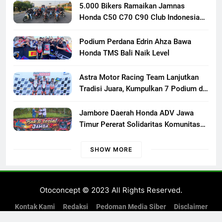
5.000 Bikers Ramaikan Jamnas
Honda C50 C70 C90 Club Indonesia
XXIII di Mojokerto, Perkuat
Persaudaraan Pecinta Motor Klasik
Podium Perdana Edrin Ahza Bawa
Honda
Honda TMS Bali Naik Level
Astra Motor Racing Team Lanjutkan
Tradisi Juara, Kumpulkan 7 Podium di
Mandalika Racing Series Putaran ke 3
Jambore Daerah Honda ADV Jawa
Timur Pererat Solidaritas Komunitas
Lewat Riding, Edukasi, dan Aksi Sosial
di Banyuwangi
SHOW MORE
Otoconcept © 2023 All Rights Reserved.
Kontak Kami
Redaksi
Pedoman Media Siber
Disclaimer