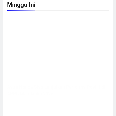
Minggu Ini
Astra Honda Siap Lanjutkan Performa Positif di
ARRC Mandalika 2026
Test Ride All New Honda Vario 160
EVO : Mesin Lebih Bertenaga dan
Responsif
5.000 Bikers Ramaikan Jamnas