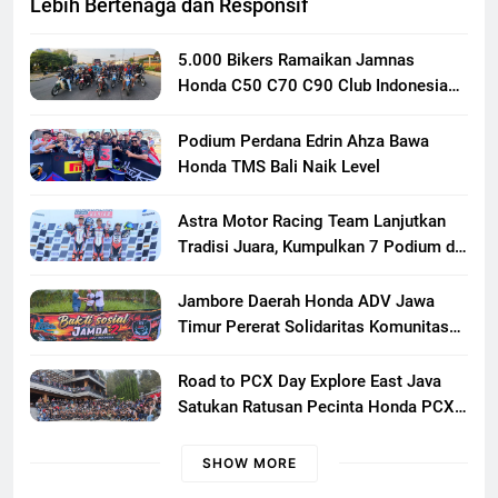
Lebih Bertenaga dan Responsif
5.000 Bikers Ramaikan Jamnas
Honda C50 C70 C90 Club Indonesia
XXIII di Mojokerto, Perkuat
Persaudaraan Pecinta Motor Klasik
Podium Perdana Edrin Ahza Bawa
Honda
Honda TMS Bali Naik Level
Astra Motor Racing Team Lanjutkan
Tradisi Juara, Kumpulkan 7 Podium di
Mandalika Racing Series Putaran ke 3
Jambore Daerah Honda ADV Jawa
Timur Pererat Solidaritas Komunitas
Lewat Riding, Edukasi, dan Aksi Sosial
di Banyuwangi
Road to PCX Day Explore East Java
Satukan Ratusan Pecinta Honda PCX
Menuju Bromo
SHOW MORE