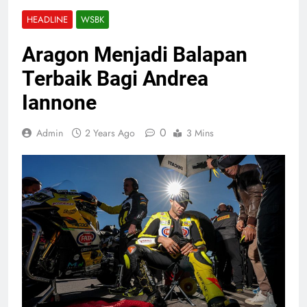
HEADLINE
WSBK
Aragon Menjadi Balapan
Terbaik Bagi Andrea
Iannone
0
Admin
2 Years Ago
3 Mins