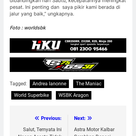
dibandingkan hari Sabtu, kecepatannya meningkat
pesat. Ini penting dan saya pikir kami berada di
jalur yang baik,” ungkapnya.
Foto : worldsbk
Tagged:
Andrea Ianonne
The Maniac
World Superbike
WSBK Aragon
Previous:
Next:
Post
navigation
Salut, Ternyata Ini
Astra Motor Kalbar