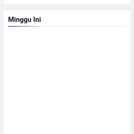
Minggu Ini
Astra Honda Siap Lanjutkan Performa Positif di
ARRC Mandalika 2026
Test Ride All New Honda Vario 160
EVO : Mesin Lebih Bertenaga dan
Responsif