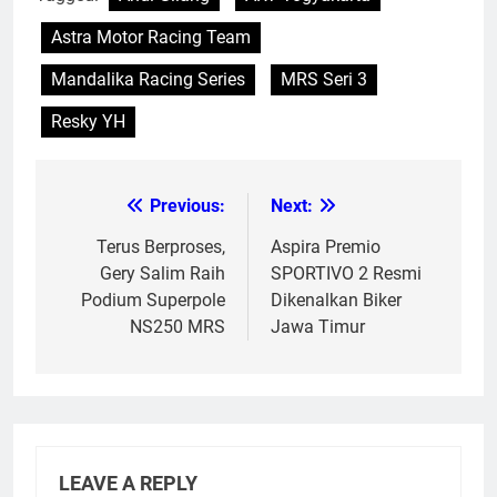
Astra Motor Racing Team
Mandalika Racing Series
MRS Seri 3
Resky YH
Previous:
Next:
Post
navigation
Terus Berproses,
Aspira Premio
Gery Salim Raih
SPORTIVO 2 Resmi
Podium Superpole
Dikenalkan Biker
NS250 MRS
Jawa Timur
LEAVE A REPLY