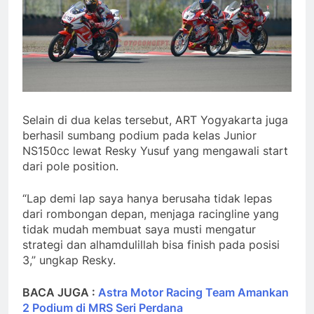
Selain di dua kelas tersebut, ART Yogyakarta juga
berhasil sumbang podium pada kelas Junior
NS150cc lewat Resky Yusuf yang mengawali start
dari pole position.
“Lap demi lap saya hanya berusaha tidak lepas
dari rombongan depan, menjaga racingline yang
tidak mudah membuat saya musti mengatur
strategi dan alhamdulillah bisa finish pada posisi
3,” ungkap Resky.
BACA JUGA :
Astra Motor Racing Team Amankan
2 Podium di MRS Seri Perdana