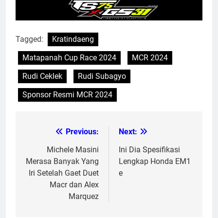
Tagged:
Kratindaeng
Matapanah Cup Race 2024
MCR 2024
Rudi Ceklek
Rudi Subagyo
Sponsor Resmi MCR 2024
Previous:
Next:
Post
navigation
Michele Masini
Ini Dia Spesifikasi
Merasa Banyak Yang
Lengkap Honda EM1
Iri Setelah Gaet Duet
e
Macr dan Alex
Marquez