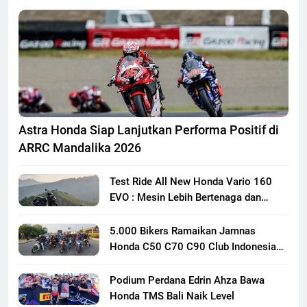
Astra Honda Siap Lanjutkan Performa Positif di
ARRC Mandalika 2026
Test Ride All New Honda Vario 160
EVO : Mesin Lebih Bertenaga dan
Responsif
5.000 Bikers Ramaikan Jamnas
Honda C50 C70 C90 Club Indonesia
XXIII di Mojokerto, Perkuat
Persaudaraan Pecinta Motor Klasik
Podium Perdana Edrin Ahza Bawa
Honda
Honda TMS Bali Naik Level