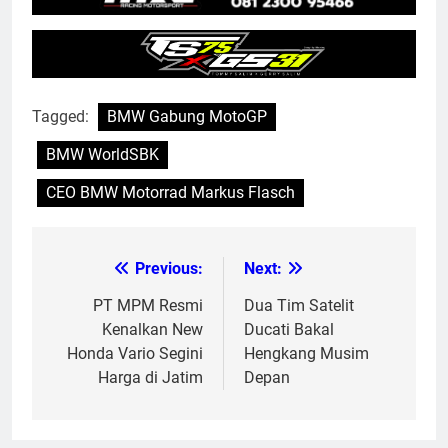
Tagged:
BMW Gabung MotoGP
BMW WorldSBK
CEO BMW Motorrad Markus Flasch
Previous:
Next:
Post
navigation
PT MPM Resmi
Dua Tim Satelit
Kenalkan New
Ducati Bakal
Honda Vario Segini
Hengkang Musim
Harga di Jatim
Depan