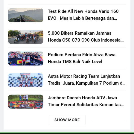
Test Ride All New Honda Vario 160
EVO : Mesin Lebih Bertenaga dan
Responsif
5.000 Bikers Ramaikan Jamnas
Honda C50 C70 C90 Club Indonesia
XXIII di Mojokerto, Perkuat
Persaudaraan Pecinta Motor Klasik
Podium Perdana Edrin Ahza Bawa
Honda
Honda TMS Bali Naik Level
Astra Motor Racing Team Lanjutkan
Tradisi Juara, Kumpulkan 7 Podium di
Mandalika Racing Series Putaran ke 3
Jambore Daerah Honda ADV Jawa
Timur Pererat Solidaritas Komunitas
Lewat Riding, Edukasi, dan Aksi Sosial
di Banyuwangi
SHOW MORE