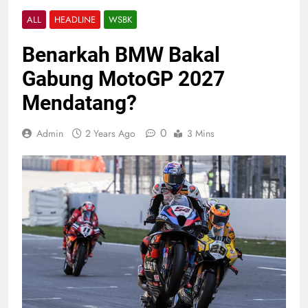
ALL
HEADLINE
WSBK
Benarkah BMW Bakal
Gabung MotoGP 2027
Mendatang?
0
Admin
2 Years Ago
3 Mins