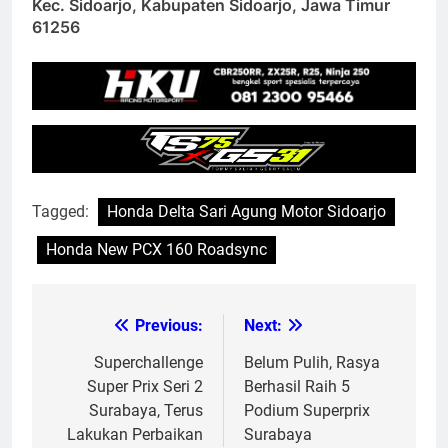
Kec. Sidoarjo, Kabupaten Sidoarjo, Jawa Timur
61256
Tagged:
Honda Delta Sari Agung Motor Sidoarjo
Honda New PCX 160 Roadsync
Previous:
Next:
Post
navigation
Superchallenge
Belum Pulih, Rasya
Super Prix Seri 2
Berhasil Raih 5
Surabaya, Terus
Podium Superprix
Lakukan Perbaikan
Surabaya