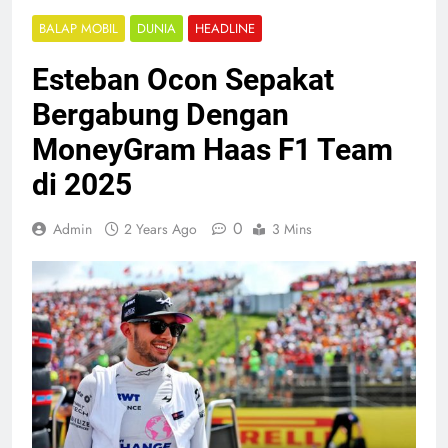
BALAP MOBIL
DUNIA
HEADLINE
Esteban Ocon Sepakat
Bergabung Dengan
MoneyGram Haas F1 Team
di 2025
0
Admin
2 Years Ago
3 Mins