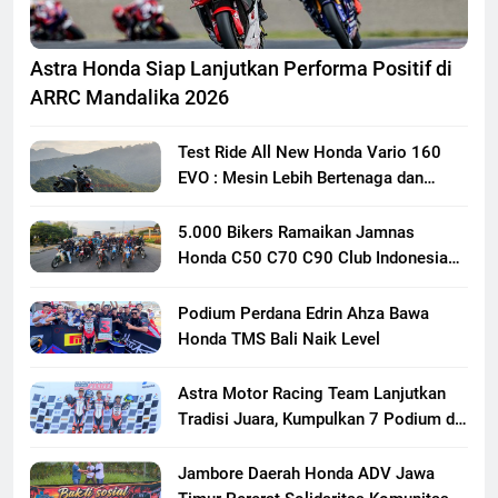
Astra Honda Siap Lanjutkan Performa Positif di
ARRC Mandalika 2026
Test Ride All New Honda Vario 160
EVO : Mesin Lebih Bertenaga dan
Responsif
5.000 Bikers Ramaikan Jamnas
Honda C50 C70 C90 Club Indonesia
XXIII di Mojokerto, Perkuat
Persaudaraan Pecinta Motor Klasik
Podium Perdana Edrin Ahza Bawa
Honda
Honda TMS Bali Naik Level
Astra Motor Racing Team Lanjutkan
Tradisi Juara, Kumpulkan 7 Podium di
Mandalika Racing Series Putaran ke 3
Jambore Daerah Honda ADV Jawa