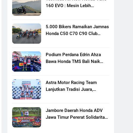
160 EVO : Mesin Lebih
Bertenaga Dan Responsif
5.000 Bikers Ramaikan Jamnas
Honda C50 C70 C90 Club
Indonesia XXIII Di Mojokerto,
Perkuat Persaudaraan Pecinta
Motor Klasik Honda
Podium Perdana Edrin Ahza
Bawa Honda TMS Bali Naik
Level
Astra Motor Racing Team
Lanjutkan Tradisi Juara,
Kumpulkan 7 Podium Di
Mandalika Racing Series
Putaran Ke 3
Jambore Daerah Honda ADV
Jawa Timur Pererat Solidaritas
Komunitas Lewat Riding,
Edukasi, Dan Aksi Sosial Di