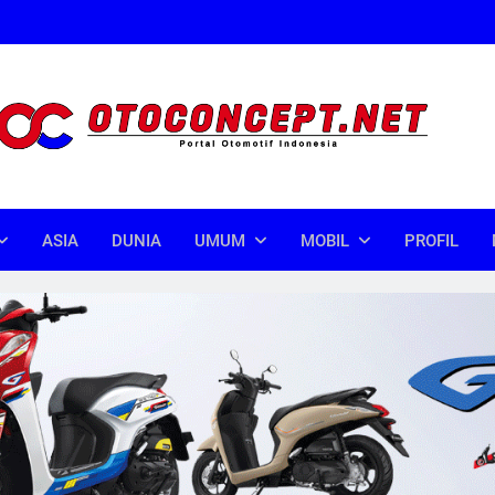
oncept
donesia
ASIA
DUNIA
UMUM
MOBIL
PROFIL