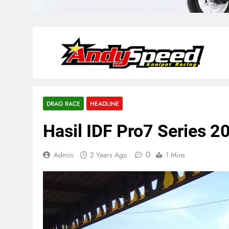
DRAG RACE
HEADLINE
Hasil IDF Pro7 Series 2
0
Admin
2 Years Ago
1 Mins