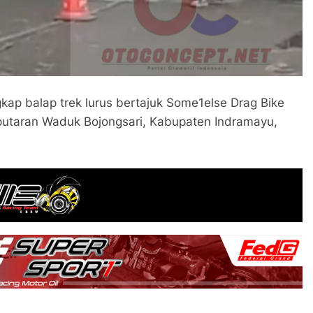
ngkap balap trek lurus bertajuk Some1else Drag Bike
eputaran Waduk Bojongsari, Kabupaten Indramayu,