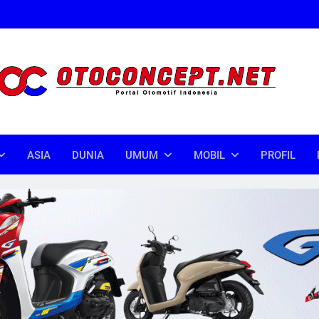
oncept
donesia
ASIA
DUNIA
UMUM
MOBIL
PROFIL