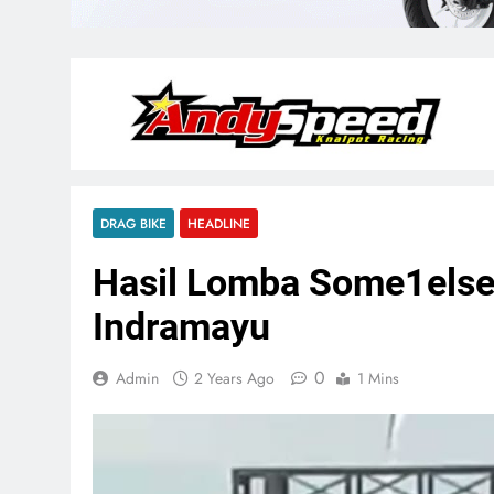
DRAG BIKE
HEADLINE
Hasil Lomba Some1else
Indramayu
0
Admin
2 Years Ago
1 Mins