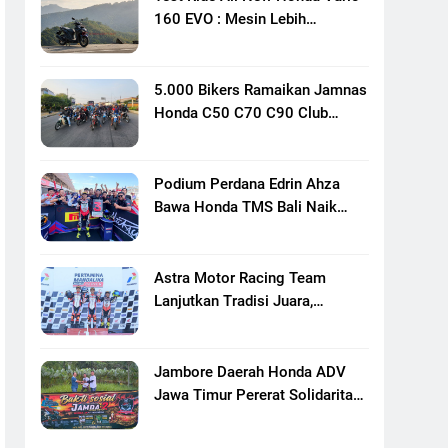
160 EVO : Mesin Lebih
Bertenaga Dan Responsif
5.000 Bikers Ramaikan Jamnas
Honda C50 C70 C90 Club
Indonesia XXIII Di Mojokerto,
Perkuat Persaudaraan Pecinta
Motor Klasik Honda
Podium Perdana Edrin Ahza
Bawa Honda TMS Bali Naik
Level
Astra Motor Racing Team
Lanjutkan Tradisi Juara,
Kumpulkan 7 Podium Di
Mandalika Racing Series
Putaran Ke 3
Jambore Daerah Honda ADV
Jawa Timur Pererat Solidaritas
Komunitas Lewat Riding,
Edukasi, Dan Aksi Sosial Di