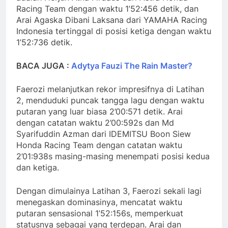
Racing Team dengan waktu 1’52:456 detik, dan
Arai Agaska Dibani Laksana dari YAMAHA Racing
Indonesia tertinggal di posisi ketiga dengan waktu
1’52:736 detik.
BACA JUGA :
Adytya Fauzi The Rain Master?
Faerozi melanjutkan rekor impresifnya di Latihan
2, menduduki puncak tangga lagu dengan waktu
putaran yang luar biasa 2’00:571 detik. Arai
dengan catatan waktu 2’00:592s dan Md
Syarifuddin Azman dari IDEMITSU Boon Siew
Honda Racing Team dengan catatan waktu
2’01:938s masing-masing menempati posisi kedua
dan ketiga.
Dengan dimulainya Latihan 3, Faerozi sekali lagi
menegaskan dominasinya, mencatat waktu
putaran sensasional 1’52:156s, memperkuat
statusnya sebagai yang terdepan. Arai dan