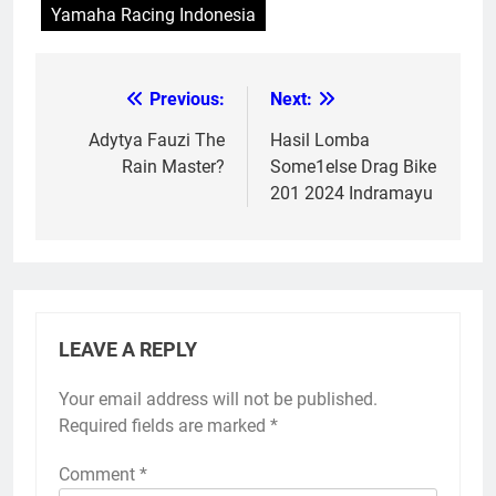
Yamaha Racing Indonesia
Previous:
Next:
Post
navigation
Adytya Fauzi The
Hasil Lomba
Rain Master?
Some1else Drag Bike
201 2024 Indramayu
LEAVE A REPLY
Your email address will not be published.
Required fields are marked
*
Comment
*