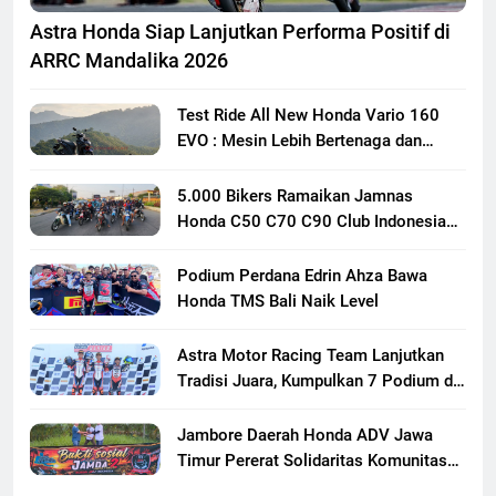
Astra Honda Siap Lanjutkan Performa Positif di
ARRC Mandalika 2026
Test Ride All New Honda Vario 160
EVO : Mesin Lebih Bertenaga dan
Responsif
5.000 Bikers Ramaikan Jamnas
Honda C50 C70 C90 Club Indonesia
XXIII di Mojokerto, Perkuat
Persaudaraan Pecinta Motor Klasik
Podium Perdana Edrin Ahza Bawa
Honda
Honda TMS Bali Naik Level
Astra Motor Racing Team Lanjutkan
Tradisi Juara, Kumpulkan 7 Podium di
Mandalika Racing Series Putaran ke 3
Jambore Daerah Honda ADV Jawa
Timur Pererat Solidaritas Komunitas
Lewat Riding, Edukasi, dan Aksi Sosial