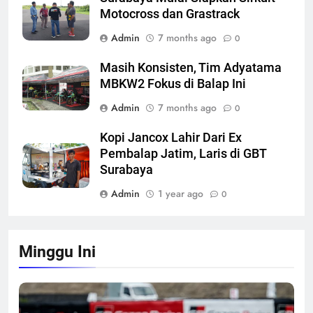
Motocross dan Grastrack
Admin
7 months ago
0
Masih Konsisten, Tim Adyatama
MBKW2 Fokus di Balap Ini
Admin
7 months ago
0
Kopi Jancox Lahir Dari Ex
Pembalap Jatim, Laris di GBT
Surabaya
Admin
1 year ago
0
Minggu Ini