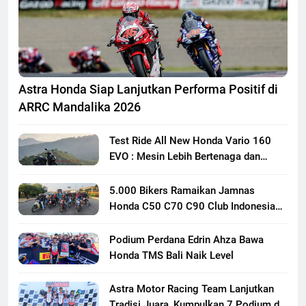
Astra Honda Siap Lanjutkan Performa Positif di
ARRC Mandalika 2026
Test Ride All New Honda Vario 160
EVO : Mesin Lebih Bertenaga dan
Responsif
5.000 Bikers Ramaikan Jamnas
Honda C50 C70 C90 Club Indonesia
XXIII di Mojokerto, Perkuat
Persaudaraan Pecinta Motor Klasik
Podium Perdana Edrin Ahza Bawa
Honda
Honda TMS Bali Naik Level
Astra Motor Racing Team Lanjutkan
Tradisi Juara, Kumpulkan 7 Podium di