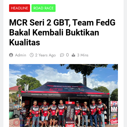
HEADLINE
ROAD RACE
MCR Seri 2 GBT, Team FedG
Bakal Kembali Buktikan
Kualitas
0
Admin
2 Years Ago
3 Mins