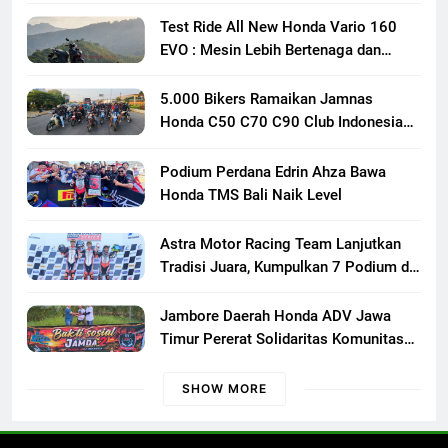
Test Ride All New Honda Vario 160
EVO : Mesin Lebih Bertenaga dan
Responsif
5.000 Bikers Ramaikan Jamnas
Honda C50 C70 C90 Club Indonesia
XXIII di Mojokerto, Perkuat
Persaudaraan Pecinta Motor Klasik
Podium Perdana Edrin Ahza Bawa
Honda
Honda TMS Bali Naik Level
Astra Motor Racing Team Lanjutkan
Tradisi Juara, Kumpulkan 7 Podium di
Mandalika Racing Series Putaran ke 3
Jambore Daerah Honda ADV Jawa
Timur Pererat Solidaritas Komunitas
Lewat Riding, Edukasi, dan Aksi Sosial
di Banyuwangi
SHOW MORE