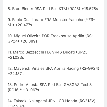
8. Brad Binder RSA Red Bull KTM (RC16) +18.578s
9. Fabio Quartararo FRA Monster Yamaha (YZR-
M1) +20.477s
10. Miguel Oliveira POR Trackhouse Aprilia (RS-
GP24) +20.889s
11. Marco Bezzecchi ITA VR46 Ducati (GP23)
+21.023s
12. Maverick Viñales SPA Aprilia Racing (RS-GP24)
+22.137s
13. Pedro Acosta SPA Red Bull GASGAS Tech3
(RC16)* +31.967s
14. Takaaki Nakagami JPN LCR Honda (RC213V)
+32.987s