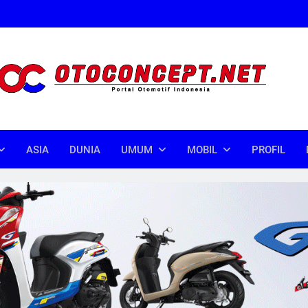
oncept
donesia
ASIA
DUNIA
UMUM
MOBIL
PROFIL