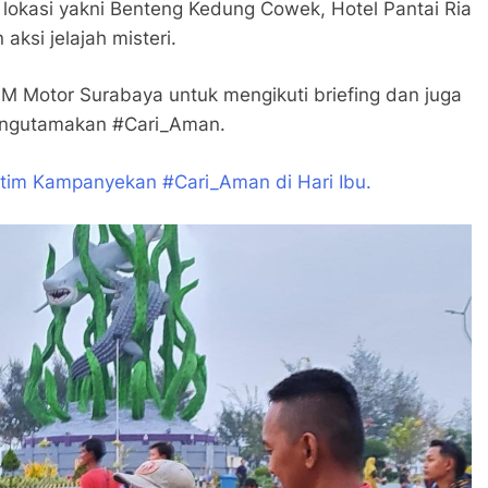
okasi yakni Benteng Kedung Cowek, Hotel Pantai Ria
ksi jelajah misteri.
M Motor Surabaya untuk mengikuti briefing dan juga
mengutamakan #Cari_Aman.
im Kampanyekan #Cari_Aman di Hari Ibu.