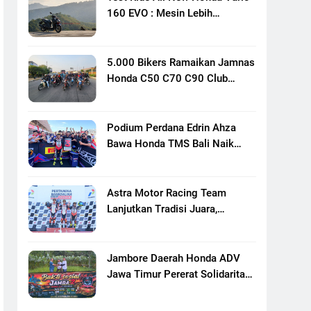
160 EVO : Mesin Lebih
Bertenaga Dan Responsif
5.000 Bikers Ramaikan Jamnas
Honda C50 C70 C90 Club
Indonesia XXIII Di Mojokerto,
Perkuat Persaudaraan Pecinta
Motor Klasik Honda
Podium Perdana Edrin Ahza
Bawa Honda TMS Bali Naik
Level
Astra Motor Racing Team
Lanjutkan Tradisi Juara,
Kumpulkan 7 Podium Di
Mandalika Racing Series
Putaran Ke 3
Jambore Daerah Honda ADV
Jawa Timur Pererat Solidaritas
Komunitas Lewat Riding,
Edukasi, Dan Aksi Sosial Di