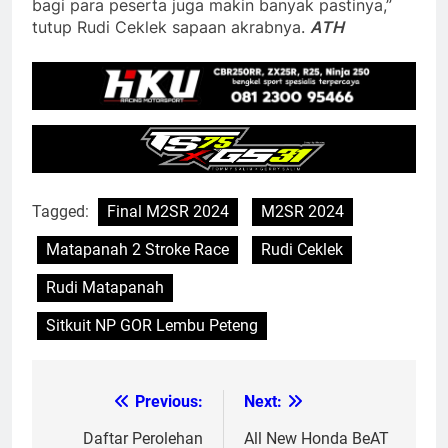
bagi para peserta juga makin banyak pastinya,”
tutup Rudi Ceklek sapaan akrabnya.
ATH
Tagged:
Final M2SR 2024
M2SR 2024
Matapanah 2 Stroke Race
Rudi Ceklek
Rudi Matapanah
Sitkuit NP GOR Lembu Peteng
Previous:
Next:
Post
navigation
Daftar Perolehan
All New Honda BeAT