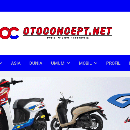
oncept
donesia
ASIA
DUNIA
UMUM
MOBIL
PROFIL