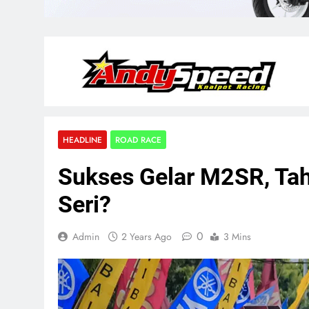
HEADLINE
ROAD RACE
Sukses Gelar M2SR, Tah
Seri?
0
Admin
2 Years Ago
3 Mins