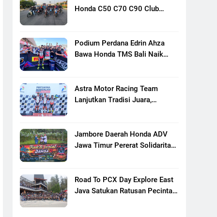
Honda C50 C70 C90 Club
Indonesia XXIII Di Mojokerto,
Perkuat Persaudaraan Pecinta
Motor Klasik Honda
Podium Perdana Edrin Ahza
Bawa Honda TMS Bali Naik
Level
Astra Motor Racing Team
Lanjutkan Tradisi Juara,
Kumpulkan 7 Podium Di
Mandalika Racing Series
Putaran Ke 3
Jambore Daerah Honda ADV
Jawa Timur Pererat Solidaritas
Komunitas Lewat Riding,
Edukasi, Dan Aksi Sosial Di
Banyuwangi
Road To PCX Day Explore East
Java Satukan Ratusan Pecinta
Honda PCX Menuju Bromo